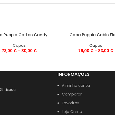
ÕES
VER OPÇÕES
a Puppia Cotton Candy
Capa Puppia Cabin Fl
Capas
Capas
73,00
€
–
80,00
€
76,00
€
–
83,00
€
INFORMAÇÕES
A minha conta
09 Lisboa
Comparar
Favoritos
Loja Online