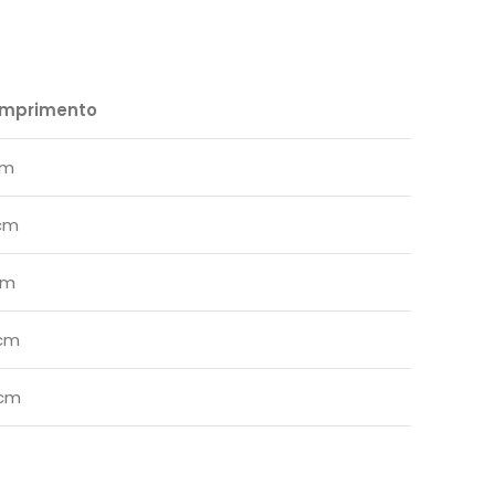
mprimento
cm
cm
cm
cm
cm