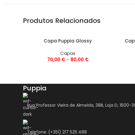
Produtos Relacionados
VER OPÇÕES
VER OPÇ
Capa Puppia Glossy
Cap
Capas
70,00
€
–
80,00
€
Puppia
Rua Professor Vieira de Almeida, 38B, Loja D, 1600-3
Telefone: (+351) 217 525 488