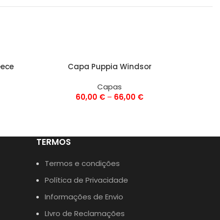
VER OPÇÕES
VER OPÇ
eece
Capa Puppia Windsor
Ca
Capas
60,00
€
–
66,00
€
TERMOS
Termos e condições
Política de Privacidade
Informações de Envio
LIvro de Reclamações