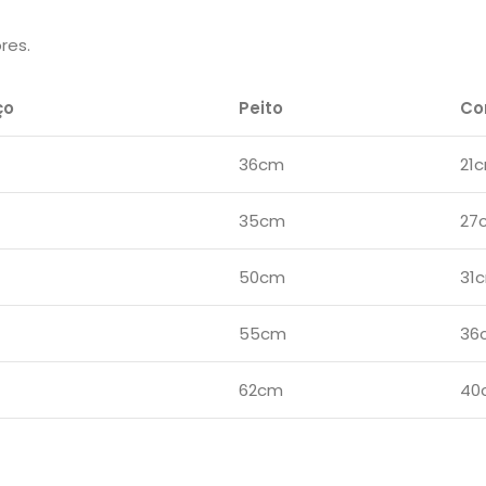
res.
ço
Peito
Co
36cm
21
35cm
27
50cm
31
55cm
36
62cm
40