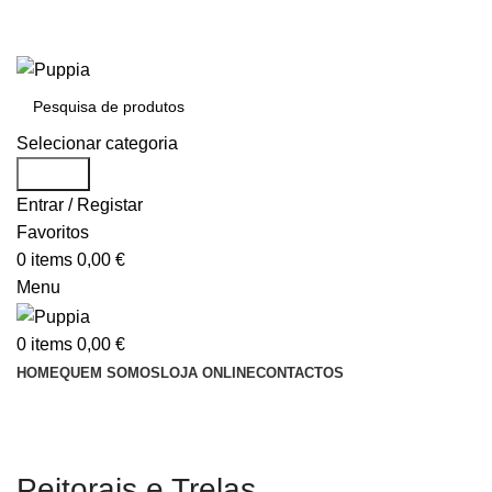
Entrega em 48 horas após encomenda
Entrega em 48 horas após encomenda
Selecionar categoria
Search
Entrar / Registar
Favoritos
0
items
0,00
€
Menu
0
items
0,00
€
HOME
QUEM SOMOS
LOJA ONLINE
CONTACTOS
ÁREA PARA REVENDEDORES
Peitorais e Trelas