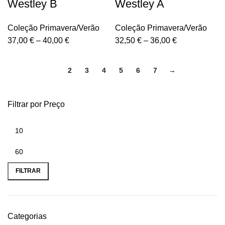
Westley B
Westley A
Coleção Primavera/Verão
Coleção Primavera/Verão
37,00
€
–
40,00
€
32,50
€
–
36,00
€
1
2
3
4
5
6
7
→
Filtrar por Preço
FILTRAR
Categorias