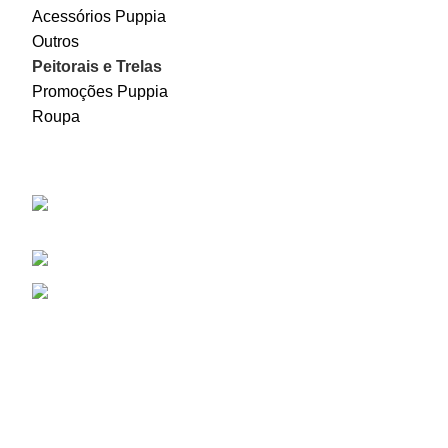
Acessórios Puppia
Outros
Peitorais e Trelas
Promoções Puppia
Roupa
Puppia
Rua Professor Vieira de Almeida, 38B, Loja
D, 1600-309 Lisboa
Telefone: (+351) 217 525 488
Email: info@puppia.pt
USEFUL LINKS
Termos e condições
Política de Privacidade