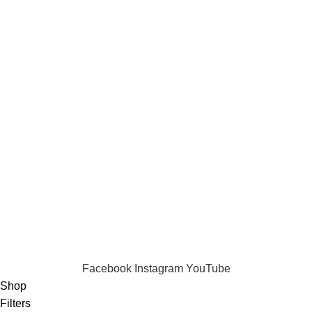
Comparar
Favoritos
Loja Online
Contactos
Termos
Termos e condições
Política de Privacidade
Informações de Envio
LIvro de Reclamações
Puppia 2024 . All Rights Reserved.
Facebook
Instagram
YouTube
Shop
Filters