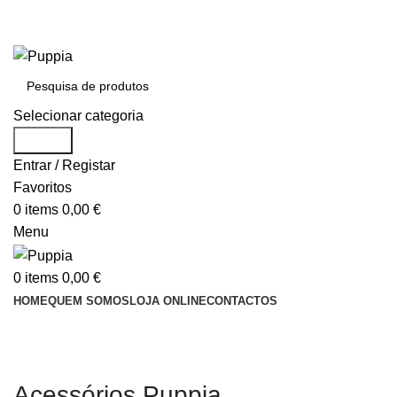
Entrega em 48 horas após encomenda
Entrega em 48 horas após encomenda
Selecionar categoria
Search
Entrar / Registar
Favoritos
0
items
0,00
€
Menu
0
items
0,00
€
HOME
QUEM SOMOS
LOJA ONLINE
CONTACTOS
ÁREA PARA REVENDEDORES
Acessórios Puppia