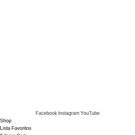
Comparar
Favoritos
Loja Online
Contactos
Termos
Termos e condições
Política de Privacidade
Informações de Envio
LIvro de Reclamações
Puppia 2024 . All Rights Reserved.
Facebook
Instagram
YouTube
Shop
Lista Favoritos