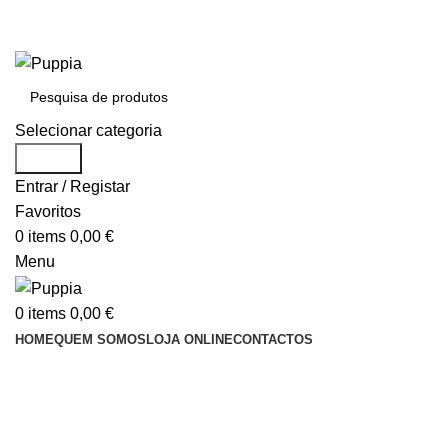
Entrega em 48 horas após encomenda
Entrega em 48 horas após encomenda
Selecionar categoria
Search
Entrar / Registar
Favoritos
0
items
0,00
€
Menu
0
items
0,00
€
HOME
QUEM SOMOS
LOJA ONLINE
CONTACTOS
ÁREA PARA REVENDEDORES