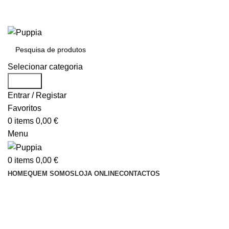
Entrega em 48 horas após encomenda
Entrega em 48 horas após encomenda
Selecionar categoria
Search
Entrar / Registar
Favoritos
0
items
0,00
€
Menu
0
items
0,00
€
HOME
QUEM SOMOS
LOJA ONLINE
CONTACTOS
ÁREA PARA REVENDEDORES