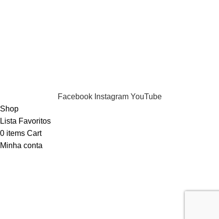
Termos e condições
Política de Privacidade
Informações de Envio
LIvro de Reclamações
Puppia 2024 . All Rights Reserved.
Facebook
Instagram
YouTube
Shop
Lista Favoritos
0
items
Cart
Minha conta