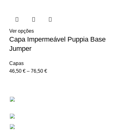
Ver opções
Capa Impermeável Puppia Base
Jumper
Capas
46,50
€
–
76,50
€
Puppia
Rua Professor Vieira de Almeida, 38B, Loja
D, 1600-309 Lisboa
Telefone: (+351) 217 525 488
Email: info@puppia.pt