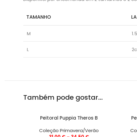
TAMANHO
L
M
1.
L
2
Também pode gostar…
VER OPÇÕES
VER OPÇ
Peitoral Puppia Theros B
Pe
Coleção Primavera/Verão
Co
31,00
€
–
34,50
€