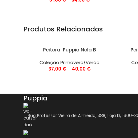
Produtos Relacionados
VER OPÇÕES
VER OPÇ
Peitoral Puppia Nola B
Pei
Coleção Primavera/Verão
Co
37,00
€
–
40,00
€
Puppia
Rua Professor Vieira de Almeida, 38B, Loja D, 1600-3