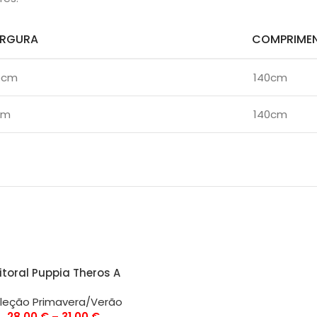
ARGURA
COMPRIME
5cm
140cm
cm
140cm
ÕES
itoral Puppia Theros A
leção Primavera/Verão
28,00
€
–
31,00
€