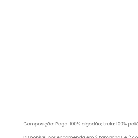
Composição: Pega: 100% algodão; trela: 100% polié
Disponível por encomenda em 2 tamanhos e 2 co