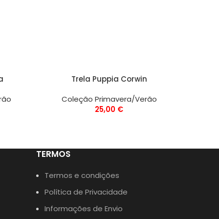
VER OPÇÕES
VER OPÇ
a
Trela Puppia Corwin
Pe
rão
Coleção Primavera/Verão
Co
25,00
€
TERMOS
Termos e condições
Política de Privacidade
Informações de Envio