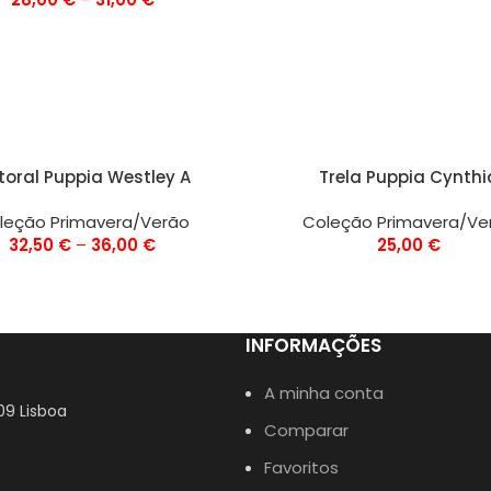
ÕES
VER OPÇÕES
toral Puppia Westley A
Trela Puppia Cynthi
leção Primavera/Verão
Coleção Primavera/Ve
32,50
€
–
36,00
€
25,00
€
INFORMAÇÕES
A minha conta
09 Lisboa
Comparar
Favoritos