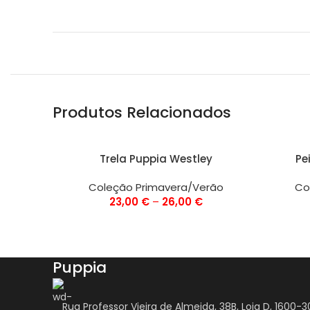
Produtos Relacionados
VER OPÇÕES
VER OPÇ
Trela Puppia Westley
Pe
Coleção Primavera/Verão
Co
23,00
€
–
26,00
€
Puppia
Rua Professor Vieira de Almeida, 38B, Loja D, 1600-3