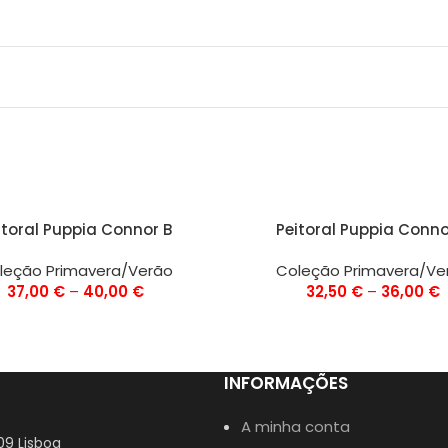
ÕES
VER OPÇÕES
itoral Puppia Connor B
Peitoral Puppia Conno
leção Primavera/Verão
Coleção Primavera/Ve
37,00
€
–
40,00
€
32,50
€
–
36,00
€
INFORMAÇÕES
A minha conta
09 Lisboa