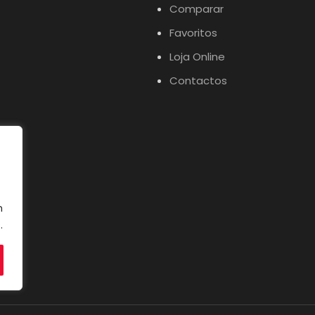
Comparar
Favoritos
Loja Online
Contactos
m
.