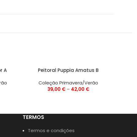
VER OPÇÕES
VER OPÇ
r A
Peitoral Puppia Amatus B
Pei
rão
Coleção Primavera/Verão
Co
39,00
€
–
42,00
€
TERMOS
Termos e condições