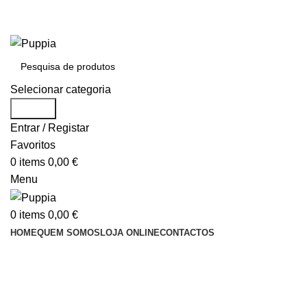
Entrega em 48 horas após encomenda
Entrega em 48 horas após encomenda
Selecionar categoria
Search
Entrar / Registar
Favoritos
0
items
0,00
€
Menu
0
items
0,00
€
HOME
QUEM SOMOS
LOJA ONLINE
CONTACTOS
ÁREA PARA REVENDEDORES