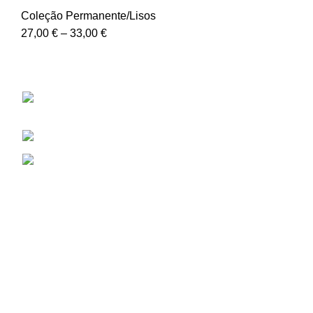
Coleção Permanente/Lisos
27,00
€
–
33,00
€
Puppia
Rua Professor Vieira de Almeida, 38B, Loja
D, 1600-309 Lisboa
Telefone: (+351) 217 525 488
Email: info@puppia.pt
USEFUL LINKS
Termos e condições
Política de Privacidade
Informações de Envio
LIvro de Reclamações