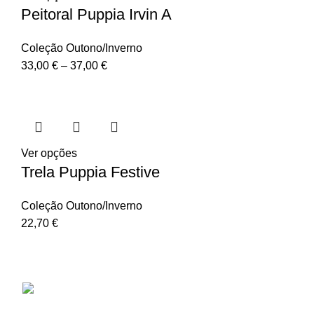
Peitoral Puppia Irvin A
Coleção Outono/Inverno
33,00
€
–
37,00
€
Ver opções
Trela Puppia Festive
Coleção Outono/Inverno
22,70
€
Puppia
Rua Professor Vieira de Almeida, 38B, Loja
D, 1600-309 Lisboa