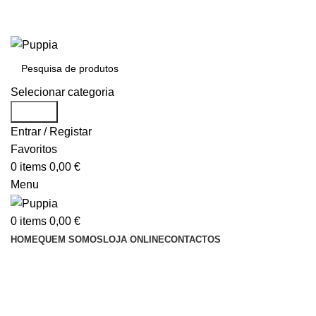
Entrega em 48 horas após encomenda
Entrega em 48 horas após encomenda
Selecionar categoria
Search
Entrar / Registar
Favoritos
0
items
0,00
€
Menu
0
items
0,00
€
HOME
QUEM SOMOS
LOJA ONLINE
CONTACTOS
ÁREA PARA REVENDEDORES