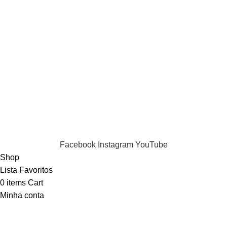
Contactos
Termos
Termos e condições
Política de Privacidade
Informações de Envio
LIvro de Reclamações
Puppia 2024 . All Rights Reserved.
Facebook
Instagram
YouTube
Shop
Lista Favoritos
0
items
Cart
Minha conta